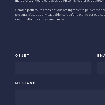
Ingrédients :
Fleurs et feuilles de Pissenlit, Aubier et bour
Comme pour toutes mes potions les ingredients peuvent varier 
produits n'est pas envisageable. Lorsqu'une plante est épuisée
confirmation de votre commande.
OBJET
EM
MESSAGE